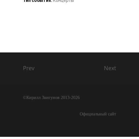
Тип события:
Концерты
Prev
Next
©Кирилл Звигунов 2013-2026
Официальный сайт